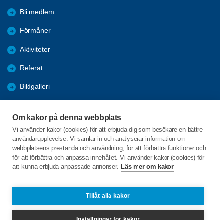
Bli medlem
Förmåner
Aktiviteter
Referat
Bildgalleri
Historik
Om kakor på denna webbplats
KPR
Vi använder kakor (cookies) för att erbjuda dig som besökare en bättre
användarupplevelse. Vi samlar in och analyserar information om
Engagera DIG i vår förening
webbplatsens prestanda och användning, för att förbättra funktioner och
för att förbättra och anpassa innehållet. Vi använder kakor (cookies) för
att kunna erbjuda anpassade annonser.
Läs mer om kakor
C/o:Lennart Lööw
Aspholmsgatan 21 lgh 1001
553 23 Jönköping
Tillåt alla kakor
Telefon:
+46 739816924
Inställningar för kakor