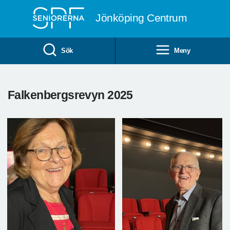
Till övergripande innehåll
Jönköping Centrum
Sök
Meny
Falkenbergsrevyn 2025