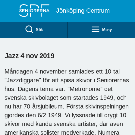
Till övergripande innehåll
Jönköping Centrum
Sök
Meny
Jazz 4 nov 2019
Måndagen 4 november samlades ett 10-tal
"Jazzdiggare" för att spisa skivor i Seniorernas
hus. Dagens tema var: "Metronome" det
svenska skivbolaget som startades 1949, och
nu har 70-årsjubileum. Första skivinspelningen
gjordes den 6/2 1949. Vi lyssnade till drygt 10
skivor med kända svenska artister, där även
amerikanska solister medverkade. Numera