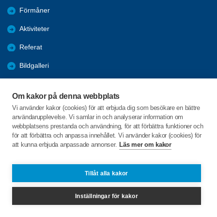
Förmåner
Aktiviteter
Referat
Bildgalleri
Historik
Om kakor på denna webbplats
KPR
Vi använder kakor (cookies) för att erbjuda dig som besökare en bättre
användarupplevelse. Vi samlar in och analyserar information om
Engagera DIG i vår förening
webbplatsens prestanda och användning, för att förbättra funktioner och
för att förbättra och anpassa innehållet. Vi använder kakor (cookies) för
att kunna erbjuda anpassade annonser.
Läs mer om kakor
C/o:Lennart Lööw
Aspholmsgatan 21 lgh 1001
553 23 Jönköping
Tillåt alla kakor
Telefon:
+46 739816924
Inställningar för kakor
jonkopingcentrum@spfseniorerna.se