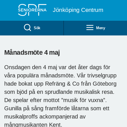
Till övergripande innehåll
Jönköping Centrum
Sök
Meny
Månadsmöte 4 maj
Onsdagen den 4 maj var det åter dags för
våra populära månadsmöte. Vår trivselgrupp
hade bokat upp Refräng & Co från Göteborg
som bjöd på en sprudlande musikalisk resa.
De spelar efter mottot ”musik för vuxna”.
Gunilla på sång framförde låtarna som ett
musikalproffs ackompanjerad av
mångmusikanten Kent.