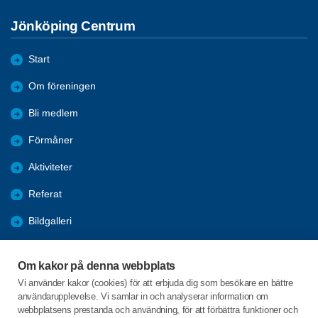
Jönköping Centrum
Start
Om föreningen
Bli medlem
Förmåner
Aktiviteter
Referat
Bildgalleri
Historik
Om kakor på denna webbplats
KPR
Vi använder kakor (cookies) för att erbjuda dig som besökare en bättre
användarupplevelse. Vi samlar in och analyserar information om
Engagera DIG i vår förening
webbplatsens prestanda och användning, för att förbättra funktioner och