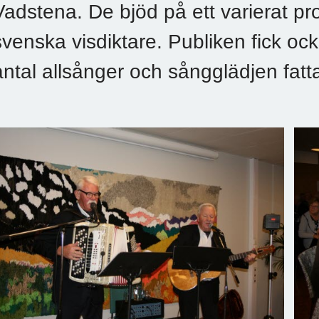
Vadstena. De bjöd på ett varierat pr
svenska visdiktare. Publiken fick ock
antal allsånger och sångglädjen fatt