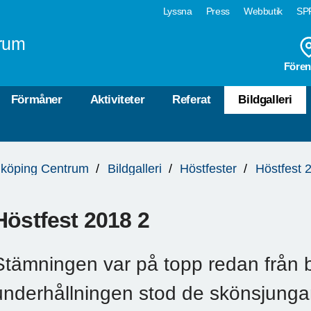
Lyssna
Press
Webbutik
SPF
rum
Fören
Förmåner
Aktiviteter
Referat
Bildgalleri
köping Centrum
Bildgalleri
Höstfester
Höstfest 
Höstfest 2018 2
Stämningen var på topp redan från b
underhållningen stod de skönsjunga