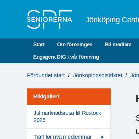
Till övergripande innehåll
Jönköping Cent
Start
Om föreningen
Bli medlem
Engagera DIG i vår förening
Du
Förbundet start
Jönköpingsdistriktet
Jön
är
här:
Bildgalleri
Julmarknadsresa till Rostock
2025
Träff för nya medlemmar