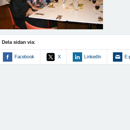
Dela sidan via:
Facebook
X
LinkedIn
E-