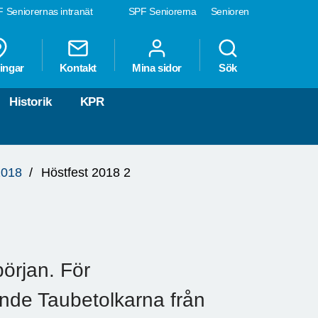
 Seniorernas intranät
SPF Seniorerna
Senioren
ingar
Kontakt
Mina sidor
Sök
Historik
KPR
2018
Höstfest 2018 2
örjan. För
nde Taubetolkarna från