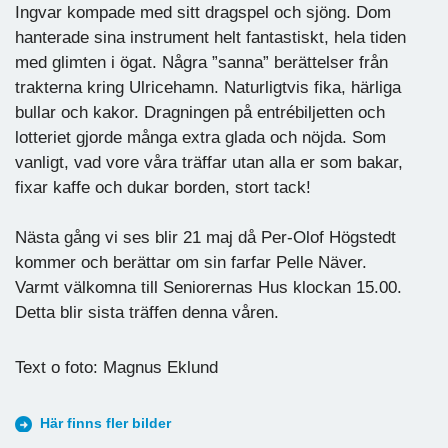
Ingvar kompade med sitt dragspel och sjöng. Dom
hanterade sina instrument helt fantastiskt, hela tiden
med glimten i ögat. Några ”sanna” berättelser från
trakterna kring Ulricehamn. Naturligtvis fika, härliga
bullar och kakor. Dragningen på entrébiljetten och
lotteriet gjorde många extra glada och nöjda. Som
vanligt, vad vore våra träffar utan alla er som bakar,
fixar kaffe och dukar borden, stort tack!
Nästa gång vi ses blir 21 maj då Per-Olof Högstedt
kommer och berättar om sin farfar Pelle Näver.
Varmt välkomna till Seniorernas Hus klockan 15.00.
Detta blir sista träffen denna våren.
Text o foto: Magnus Eklund
Här finns fler bilder