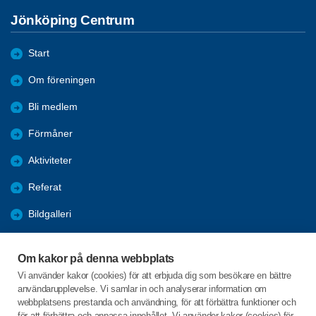
Jönköping Centrum
Start
Om föreningen
Bli medlem
Förmåner
Aktiviteter
Referat
Bildgalleri
Historik
Om kakor på denna webbplats
KPR
Vi använder kakor (cookies) för att erbjuda dig som besökare en bättre
användarupplevelse. Vi samlar in och analyserar information om
Engagera DIG i vår förening
webbplatsens prestanda och användning, för att förbättra funktioner och
för att förbättra och anpassa innehållet. Vi använder kakor (cookies) för