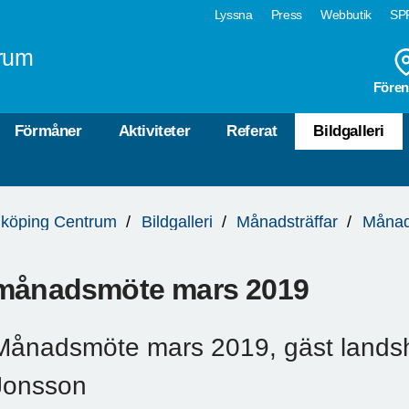
Lyssna
Press
Webbutik
SPF
rum
Fören
Förmåner
Aktiviteter
Referat
Bildgalleri
köping Centrum
Bildgalleri
Månadsträffar
Månad
månadsmöte mars 2019
Månadsmöte mars 2019, gäst lands
Jonsson