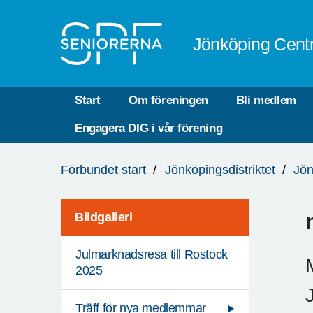
Till övergripande innehåll
Jönköping Cent
Start
Om föreningen
Bli medlem
Engagera DIG i vår förening
Du
Förbundet start
Jönköpingsdistriktet
Jön
är
här:
Bildgalleri
Julmarknadsresa till Rostock
2025
Träff för nya medlemmar