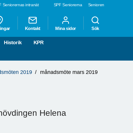
 Seniorernas intranät
SPF Seniorerna
Senioren
ingar
Kontakt
Mina sidor
Sök
Historik
KPR
smöten 2019
månadsmöte mars 2019
hövdingen Helena