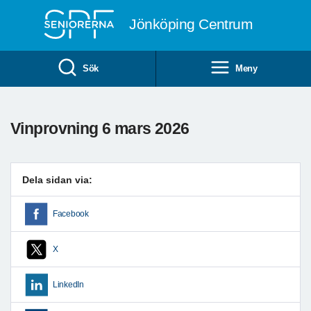
Till övergripande innehåll
Jönköping Centrum
Sök
Meny
Vinprovning 6 mars 2026
Dela sidan via:
Facebook
X
LinkedIn