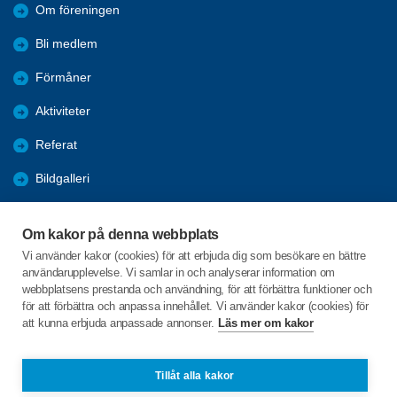
Om föreningen
Bli medlem
Förmåner
Aktiviteter
Referat
Bildgalleri
Historik
Om kakor på denna webbplats
KPR
Vi använder kakor (cookies) för att erbjuda dig som besökare en bättre
användarupplevelse. Vi samlar in och analyserar information om
Engagera DIG i vår förening
webbplatsens prestanda och användning, för att förbättra funktioner och
för att förbättra och anpassa innehållet. Vi använder kakor (cookies) för
att kunna erbjuda anpassade annonser.
Läs mer om kakor
C/o:Lennart Lööw
Aspholmsgatan 21 lgh 1001
553 23 Jönköping
Tillåt alla kakor