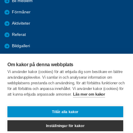
Bli medlem
Förmåner
Aktiviteter
Referat
Bildgalleri
Historik
Om kakor på denna webbplats
KPR
Vi använder kakor (cookies) för att erbjuda dig som besökare en bättre
användarupplevelse. Vi samlar in och analyserar information om
Engagera DIG i vår förening
webbplatsens prestanda och användning, för att förbättra funktioner och
för att förbättra och anpassa innehållet. Vi använder kakor (cookies) för
att kunna erbjuda anpassade annonser.
Läs mer om kakor
C/o:Lennart Lööw
Aspholmsgatan 21 lgh 1001
553 23 Jönköping
Tillåt alla kakor
Telefon:
+46 739816924
Inställningar för kakor
jonkopingcentrum@spfseniorerna.se