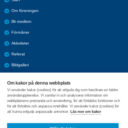
Om föreningen
Bli medlem
Förmåner
Aktiviteter
Referat
Bildgalleri
Historik
Om kakor på denna webbplats
KPR
Vi använder kakor (cookies) för att erbjuda dig som besökare en bättre
användarupplevelse. Vi samlar in och analyserar information om
Engagera DIG i vår förening
webbplatsens prestanda och användning, för att förbättra funktioner och
för att förbättra och anpassa innehållet. Vi använder kakor (cookies) för
att kunna erbjuda anpassade annonser.
Läs mer om kakor
C/o:Lennart Lööw
Aspholmsgatan 21 lgh 1001
553 23 Jönköping