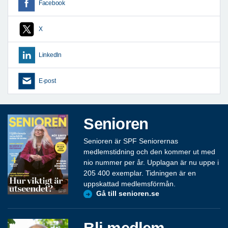
Facebook
X
LinkedIn
E-post
Senioren
Senioren är SPF Seniorernas
medlemstidning och den kommer ut med
nio nummer per år. Upplagan är nu uppe i
205 400 exemplar. Tidningen är en
uppskattad medlemsförmån.
Gå till senioren.se
Bli medlem