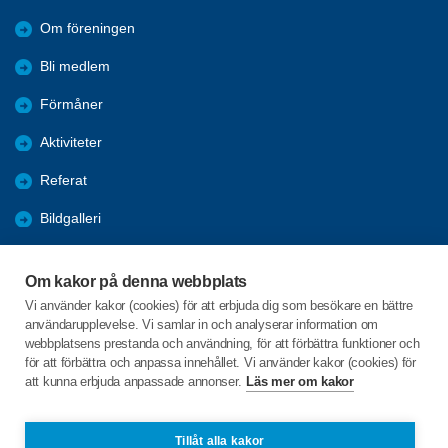
Om föreningen
Bli medlem
Förmåner
Aktiviteter
Referat
Bildgalleri
Historik
Om kakor på denna webbplats
KPR
Vi använder kakor (cookies) för att erbjuda dig som besökare en bättre
användarupplevelse. Vi samlar in och analyserar information om
Engagera DIG i vår förening
webbplatsens prestanda och användning, för att förbättra funktioner och
för att förbättra och anpassa innehållet. Vi använder kakor (cookies) för
att kunna erbjuda anpassade annonser.
Läs mer om kakor
C/o:Lennart Lööw
Aspholmsgatan 21 lgh 1001
553 23 Jönköping
Tillåt alla kakor