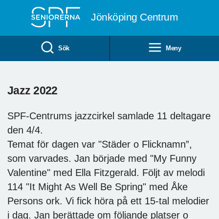
Till övergripande innehåll
Jönköping Centrum
Sök
Meny
Jazz 2022
SPF-Centrums jazzcirkel samlade 11 deltagare
den 4/4.
Temat för dagen var "Städer o Flicknamn”,
som varvades. Jan började med "My Funny
Valentine" med Ella Fitzgerald. Följt av melodi
114 "It Might As Well Be Spring" med Åke
Persons ork. Vi fick höra på ett 15-tal melodier
i dag. Jan berättade om följande platser o