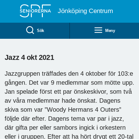
Till övergripande innehåll
Jönköping Centrum
Sök
Meny
Jazz 4 okt 2021
Jazzgruppen träffades den 4 oktober för 103:e
gången. Det var 9 medlemmar som mötte upp.
Jan spelade först ett par önskeskivor, som två
av våra medlemmar hade önskat. Dagens
skiva som var ”Woody Hermans 4 Outers”
följde där efter. Dagens tema var par i jazz,
där gifta per eller sambors ingick i orkestern
eller i gruppen. Efter att ha hört drygt ett 20-tal