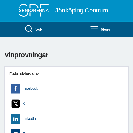
Till övergripande innehåll
Jönköping Centrum
Sök
Meny
Vinprovningar
Dela sidan via:
Facebook
X
LinkedIn