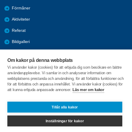
Förmåner
Aktiviteter
Referat
Bildgalleri
Historik
Om kakor på denna webbplats
KPR
Vi använder kakor (cookies) för att erbjuda dig som besökare en bättre
användarupplevelse. Vi samlar in och analyserar information om
Engagera DIG i vår förening
webbplatsens prestanda och användning, för att förbättra funktioner och
för att förbättra och anpassa innehållet. Vi använder kakor (cookies) för
att kunna erbjuda anpassade annonser.
Läs mer om kakor
C/o:Lennart Lööw
Aspholmsgatan 21 lgh 1001
553 23 Jönköping
Tillåt alla kakor
Telefon:
+46 739816924
Inställningar för kakor
jonkopingcentrum@spfseniorerna.se