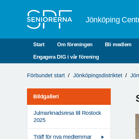
Till övergripande innehåll
Jönköping Cent
Start
Om föreningen
Bli medlem
Engagera DIG i vår förening
Du
Förbundet start
Jönköpingsdistriktet
Jön
är
här:
Bildgalleri
Julmarknadsresa till Rostock
2025
Träff för nya medlemmar