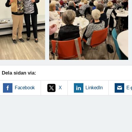
Dela sidan via:
Facebook
X
LinkedIn
E-