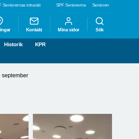
 Seniorernas intranät
SPF Seniorerna
Senioren
ingar
Kontakt
Mina sidor
Sök
Historik
KPR
 september