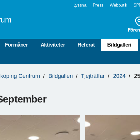
Lyssna
Press
Webbutik
SPF
rum
Fören
Förmåner
Aktiviteter
Referat
Bildgalleri
köping Centrum
Bildgalleri
Tjejträffar
2024
25
September