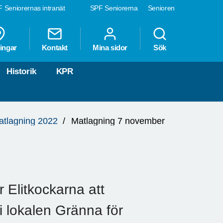
 Seniorernas intranät
SPF Seniorerna
Senioren
ingar
Kontakt
Mina sidor
Sök
Historik
KPR
atlagning 2022
Matlagning 7 november
 Elitkockarna att
 i lokalen Gränna för