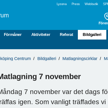
Lyssna
Press
Webbutik
SPF
rum
Fören
Förmåner
Aktiviteter
Referat
Bildgalleri
köping Centrum
Bildgalleri
Matlagningscirklar
M
Matlagning 7 november
Måndag 7 november var det dags för
träffas igen. Som vanligt träffades vi