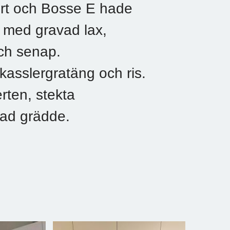
t och Bosse E hade
d med gravad lax,
och senap.
kasslergratäng och ris.
erten, stekta
pad grädde.