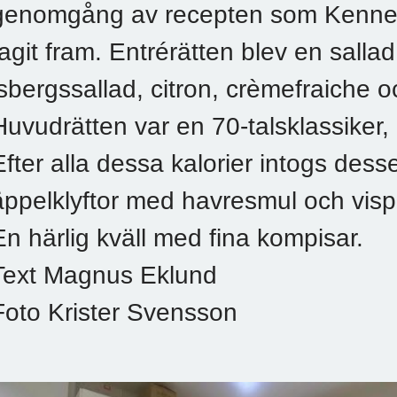
genomgång av recepten som Kenner
tagit fram. Entrérätten blev en salla
isbergssallad, citron, crèmefraiche 
Huvudrätten var en 70-talsklassiker, 
Efter alla dessa kalorier intogs dess
äppelklyftor med havresmul och vis
En härlig kväll med fina kompisar.
Text Magnus Eklund
Foto Krister Svensson