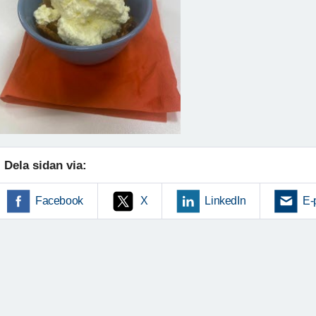
Dela sidan via:
Facebook
X
LinkedIn
E-