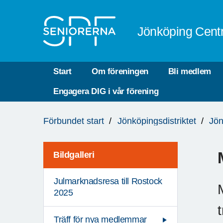
Till övergripande innehåll
Jönköping Cent
Start
Om föreningen
Bli medlem
Engagera DIG i vår förening
Du
Förbundet start
Jönköpingsdistriktet
Jön
är
här:
Bildgalleri
Julmarknadsresa till Rostock
2025
Träff för nya medlemmar