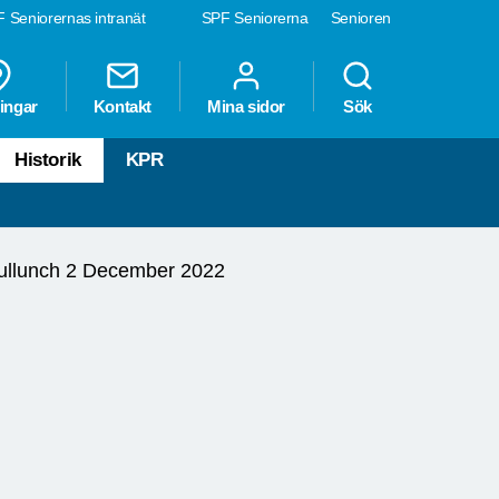
 Seniorernas intranät
SPF Seniorerna
Senioren
ingar
Kontakt
Mina sidor
Sök
Historik
KPR
ullunch 2 December 2022