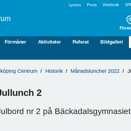
Lyssna
Press
Webbutik
SPF
rum
Fören
Förmåner
Aktiviteter
Referat
Bildgalleri
köping Centrum
Historik
Månadsluncher 2022
J
Jullunch 2
Julbord nr 2 på Bäckadalsgymnasiet