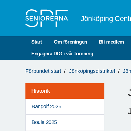
Till övergripande innehåll
Jönköping Cent
Start
Om föreningen
Bli medlem
Engagera DIG i vår förening
Du
Förbundet start
Jönköpingsdistriktet
Jön
är
här:
Historik
Bangolf 2025
Boule 2025