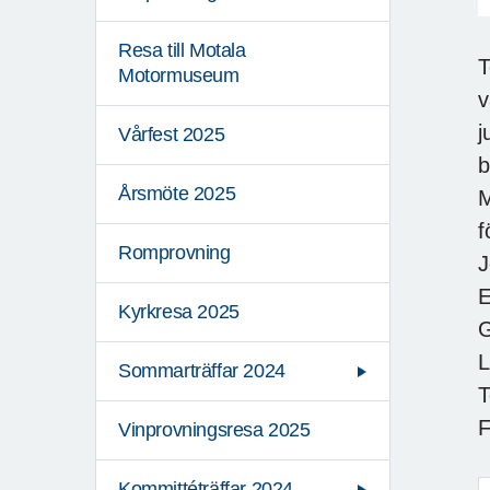
Resa till Motala
T
Motormuseum
v
j
Vårfest 2025
b
Årsmöte 2025
M
f
Romprovning
J
E
Kyrkresa 2025
G
L
Sommarträffar 2024
T
F
Vinprovningsresa 2025
Kommittéträffar 2024