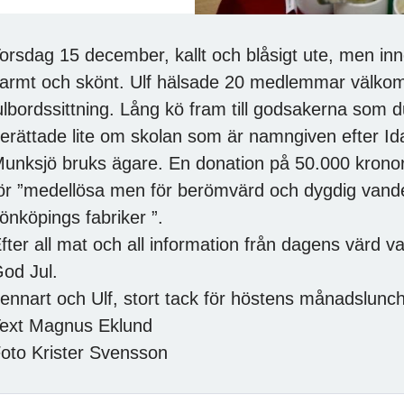
orsdag 15 december, kallt och blåsigt ute, men inn
armt och skönt. Ulf hälsade 20 medlemmar välkomn
ulbordssittning. Lång kö fram till godsakerna som d
erättade lite om skolan som är namngiven efter Id
unksjö bruks ägare. En donation på 50.000 kronor 
ör ”medellösa men för berömvärd och dygdig vandel
önköpings fabriker ”.
fter all mat och all information från dagens värd v
od Jul.
ennart och Ulf, stort tack för höstens månadslunch
ext Magnus Eklund
oto Krister Svensson