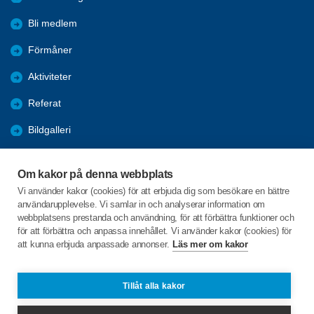
Bli medlem
Förmåner
Aktiviteter
Referat
Bildgalleri
Historik
Om kakor på denna webbplats
KPR
Vi använder kakor (cookies) för att erbjuda dig som besökare en bättre
användarupplevelse. Vi samlar in och analyserar information om
Engagera DIG i vår förening
webbplatsens prestanda och användning, för att förbättra funktioner och
för att förbättra och anpassa innehållet. Vi använder kakor (cookies) för
att kunna erbjuda anpassade annonser.
Läs mer om kakor
C/o:Lennart Lööw
Aspholmsgatan 21 lgh 1001
553 23 Jönköping
Tillåt alla kakor
Telefon:
+46 739816924