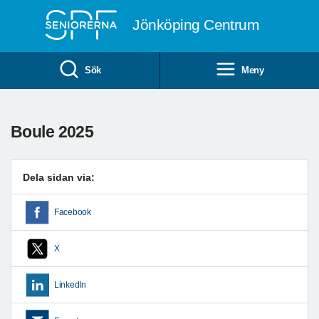
Till övergripande innehåll
Jönköping Centrum
Sök
Meny
Boule 2025
Dela sidan via:
Facebook
X
LinkedIn