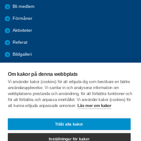
Bli medlem
Förmåner
Aktiviteter
Referat
Bildgalleri
Historik
Om kakor på denna webbplats
KPR
Vi använder kakor (cookies) för att erbjuda dig som besökare en bättre
användarupplevelse. Vi samlar in och analyserar information om
Engagera DIG i vår förening
webbplatsens prestanda och användning, för att förbättra funktioner och
för att förbättra och anpassa innehållet. Vi använder kakor (cookies) för
att kunna erbjuda anpassade annonser.
Läs mer om kakor
C/o:Lennart Lööw
Aspholmsgatan 21 lgh 1001
553 23 Jönköping
Tillåt alla kakor
Telefon:
+46 739816924
Inställningar för kakor