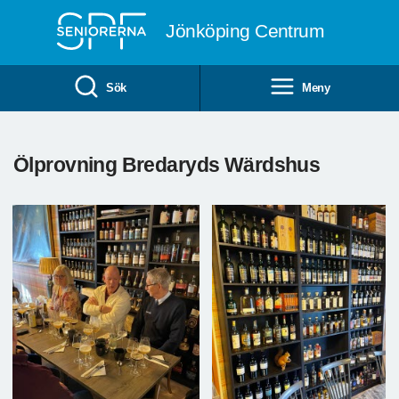
Till övergripande innehåll
Jönköping Centrum
Sök
Meny
Ölprovning Bredaryds Wärdshus