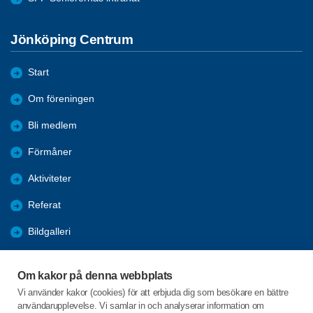
Jönköping Centrum
Start
Om föreningen
Bli medlem
Förmåner
Aktiviteter
Referat
Bildgalleri
Historik
Om kakor på denna webbplats
KPR
Vi använder kakor (cookies) för att erbjuda dig som besökare en bättre
användarupplevelse. Vi samlar in och analyserar information om
Engagera DIG i vår förening