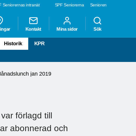
 Seniorernas intranät
SPF Seniorerna
Senioren
ingar
Kontakt
Mina sidor
Sök
Historik
KPR
ånadslunch jan 2019
ar förlagd till
ar abonnerad och