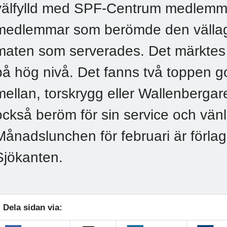
välfylld med SPF-Centrum medlemma
medlemmar som berömde den vällag
maten som serverades. Det märktes o
på hög nivå. Det fanns två toppen god
mellan, torskrygg eller Wallenbergar
också beröm för sin service och vänl
Månadslunchen för februari är förlag
Sjökanten.
Dela sidan via: