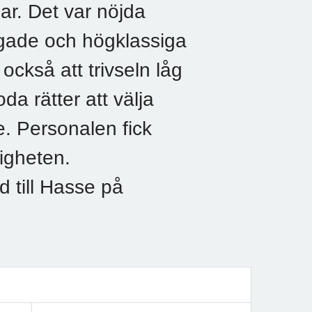
r. Det var nöjda
ade och högklassiga
ckså att trivseln låg
a rätter att välja
e. Personalen fick
igheten.
d till Hasse på