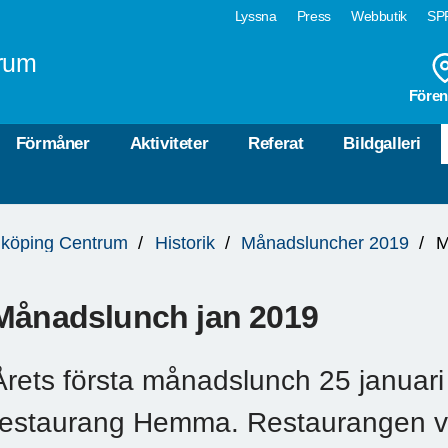
Lyssna
Press
Webbutik
SPF
rum
Fören
Förmåner
Aktiviteter
Referat
Bildgalleri
köping Centrum
Historik
Månadsluncher 2019
M
Månadslunch jan 2019
Årets första månadslunch 25 januari v
restaurang Hemma. Restaurangen v