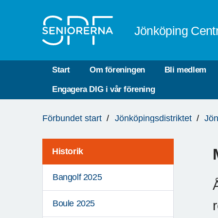
Till övergripande innehåll
Jönköping Cent
Start
Om föreningen
Bli medlem
Engagera DIG i vår förening
Du
Förbundet start
Jönköpingsdistriktet
Jön
är
här:
Historik
Bangolf 2025
Boule 2025