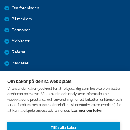
Om föreningen
Bli medlem
Förmåner
Aktiviteter
Referat
Bildgalleri
Historik
Om kakor på denna webbplats
KPR
Vi använder kakor (cookies) för att erbjuda dig som besökare en bättre
användarupplevelse. Vi samlar in och analyserar information om
Engagera DIG i vår förening
webbplatsens prestanda och användning, för att förbättra funktioner och
för att förbättra och anpassa innehållet. Vi använder kakor (cookies) för
att kunna erbjuda anpassade annonser.
Läs mer om kakor
C/o:Lennart Lööw
Aspholmsgatan 21 lgh 1001
553 23 Jönköping
Tillåt alla kakor