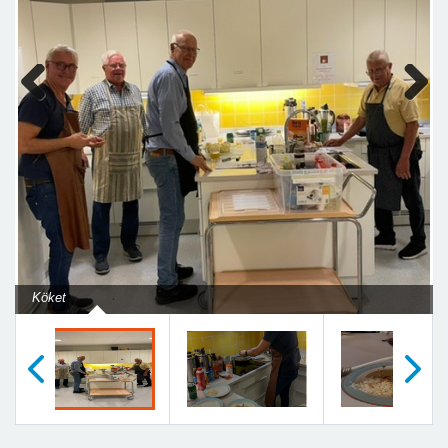
Previous
Next
Köket
Föregående
Nästa