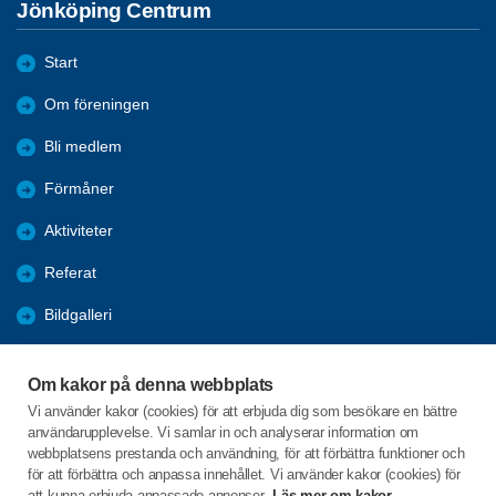
Jönköping Centrum
Start
Om föreningen
Bli medlem
Förmåner
Aktiviteter
Referat
Bildgalleri
Historik
Om kakor på denna webbplats
KPR
Vi använder kakor (cookies) för att erbjuda dig som besökare en bättre
användarupplevelse. Vi samlar in och analyserar information om
Engagera DIG i vår förening
webbplatsens prestanda och användning, för att förbättra funktioner och
för att förbättra och anpassa innehållet. Vi använder kakor (cookies) för
att kunna erbjuda anpassade annonser.
Läs mer om kakor