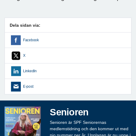
Dela sidan via:
Facebook
X
LinkedIn
E-post
Senioren
Senioren är SPF Seniorernas
medlemstidning och den kommer ut med
nio nummer per år. Upplagan är nu uppe i