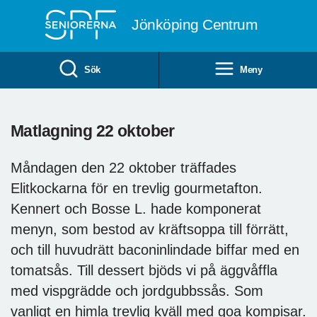
Till övergripande innehåll
Jönköping Centrum
Sök
Meny
Matlagning 22 oktober
Måndagen den 22 oktober träffades
Elitkockarna för en trevlig gourmetafton.
Kennert och Bosse L. hade komponerat
menyn, som bestod av kräftsoppa till förrätt,
och till huvudrätt baconinlindade biffar med en
tomatsås. Till dessert bjöds vi på äggvåffla
med vispgrädde och jordgubbssås. Som
vanligt en himla trevlig kväll med goa kompisar.