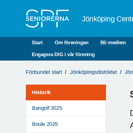
Till övergripande innehåll
Jönköping Cent
Start
Om föreningen
Bli medlem
Engagera DIG i vår förening
Du
Förbundet start
Jönköpingsdistriktet
Jön
är
här:
Historik
Bangolf 2025
Boule 2025