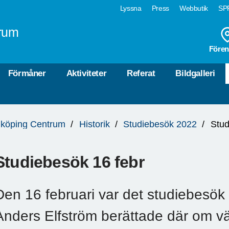
Lyssna
Press
Webbutik
SPF
rum
Fören
Förmåner
Aktiviteter
Referat
Bildgalleri
köping Centrum
Historik
Studiebesök 2022
Stud
Studiebesök 16 febr
Den 16 februari var det studiebesök
Anders Elfström berättade där om vä