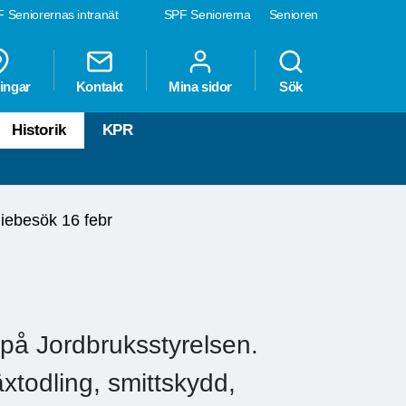
 Seniorernas intranät
SPF Seniorerna
Senioren
ingar
Kontakt
Mina sidor
Sök
Historik
KPR
iebesök 16 febr
 på Jordbruksstyrelsen.
xtodling, smittskydd,