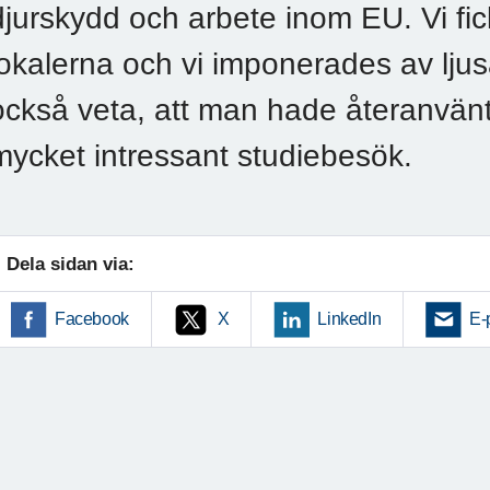
djurskydd och arbete inom EU. Vi fic
lokalerna och vi imponerades av ljus
också veta, att man hade återanvänt 
mycket intressant studiebesök.
Dela sidan via:
Facebook
X
LinkedIn
E-