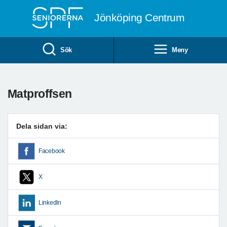
Till övergripande innehåll
Jönköping Centrum
Sök
Meny
Matproffsen
Dela sidan via:
Facebook
X
LinkedIn