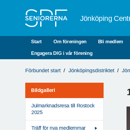
Till övergripande innehåll
Jönköping Cent
Start
Om föreningen
Bli medlem
Engagera DIG i vår förening
Du
Förbundet start
Jönköpingsdistriktet
Jön
är
här:
Bildgalleri
Julmarknadsresa till Rostock
2025
Träff för nya medlemmar