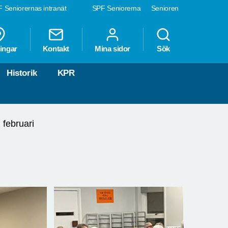
 Seniorernas intranät
SPF Seniorerna
Senioren
ingar
Kontakt
Mina sidor
Sök
Historik
KPR
 februari