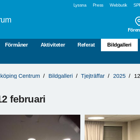
Lyssna
Press
Webbutik
SPF
rum
Fören
Förmåner
Aktiviteter
Referat
Bildgalleri
köping Centrum
Bildgalleri
Tjejträffar
2025
12
12 februari