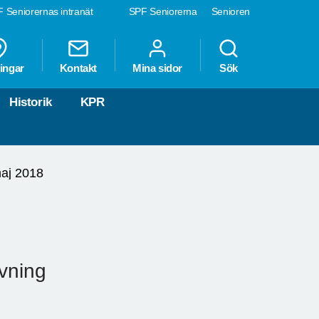
 Seniorernas intranät
SPF Seniorerna
Senioren
ingar
Kontakt
Mina sidor
Sök
Historik
KPR
aj 2018
ovning