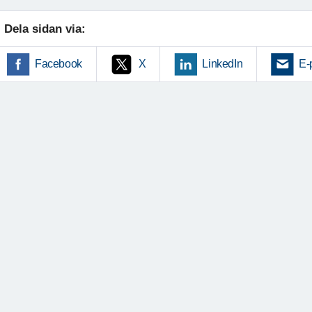
Dela sidan via:
Facebook
X
LinkedIn
E-