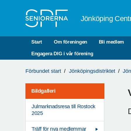
Till övergripande innehåll
Jönköping Cent
Start
Om föreningen
Bli medlem
Engagera DIG i vår förening
Du
Förbundet start
Jönköpingsdistriktet
Jön
är
här:
Bildgalleri
Julmarknadsresa till Rostock
2025
Träff för nya medlemmar