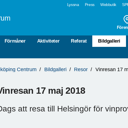
Lyssna
Press
Webbutik
SPF
rum
Fören
Förmåner
Aktiviteter
Referat
Bildgalleri
köping Centrum
Bildgalleri
Resor
Vinresan 17 m
Vinresan 17 maj 2018
Dags att resa till Helsingör för vinpr