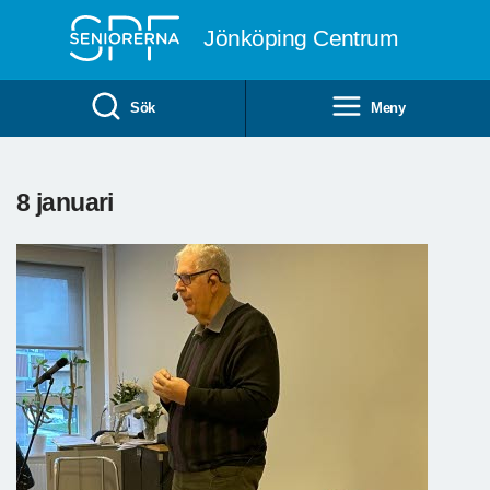
Till övergripande innehåll
Jönköping Centrum
Sök
Meny
8 januari