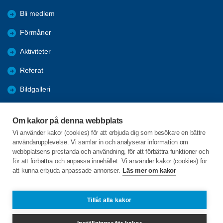
Bli medlem
Förmåner
Aktiviteter
Referat
Bildgalleri
Historik
Om kakor på denna webbplats
KPR
Vi använder kakor (cookies) för att erbjuda dig som besökare en bättre
användarupplevelse. Vi samlar in och analyserar information om
Engagera DIG i vår förening
webbplatsens prestanda och användning, för att förbättra funktioner och
för att förbättra och anpassa innehållet. Vi använder kakor (cookies) för
att kunna erbjuda anpassade annonser.
Läs mer om kakor
C/o:Lennart Lööw
Aspholmsgatan 21 lgh 1001
553 23 Jönköping
Tillåt alla kakor
Telefon:
+46 739816924