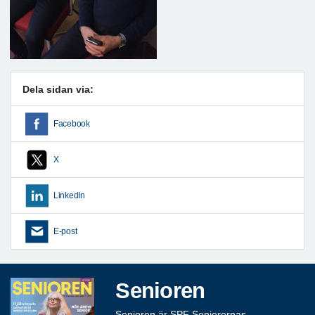
Dela sidan via:
Facebook
X
LinkedIn
E-post
Senioren
Senioren är SPF Seniorernas