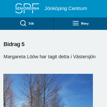
Till övergripande innehåll
Jönköping Centrum
Sök
Meny
Bidrag 5
Margareta Lööw har tagit detta i Västersjön