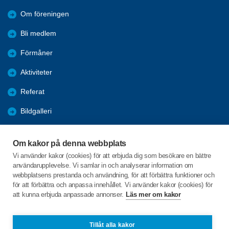
Om föreningen
Bli medlem
Förmåner
Aktiviteter
Referat
Bildgalleri
Historik
Om kakor på denna webbplats
KPR
Vi använder kakor (cookies) för att erbjuda dig som besökare en bättre
användarupplevelse. Vi samlar in och analyserar information om
Engagera DIG i vår förening
webbplatsens prestanda och användning, för att förbättra funktioner och
för att förbättra och anpassa innehållet. Vi använder kakor (cookies) för
att kunna erbjuda anpassade annonser.
Läs mer om kakor
C/o:Lennart Lööw
Aspholmsgatan 21 lgh 1001
553 23 Jönköping
Tillåt alla kakor