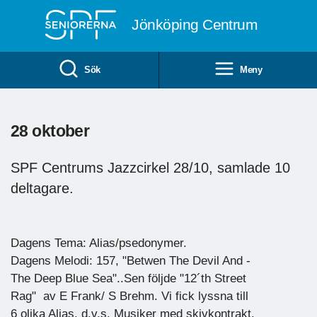
Till övergripande innehåll
Jönköping Centrum
Sök
Meny
28 oktober
SPF Centrums Jazzcirkel 28/10, samlade 10
deltagare.
Dagens Tema: Alias/psedonymer.
Dagens Melodi: 157, "Betwen The Devil And -
The Deep Blue Sea"..Sen följde "12´th Street
Rag" av E Frank/ S Brehm. Vi fick lyssna till
6 olika Alias, d.v.s. Musiker med skivkontrakt,