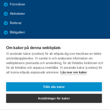
Förmåner
Aktiviteter
Referat
Bildgalleri
Historik
Om kakor på denna webbplats
KPR
Vi använder kakor (cookies) för att erbjuda dig som besökare en bättre
användarupplevelse. Vi samlar in och analyserar information om
Engagera DIG i vår förening
webbplatsens prestanda och användning, för att förbättra funktioner och
för att förbättra och anpassa innehållet. Vi använder kakor (cookies) för
att kunna erbjuda anpassade annonser.
Läs mer om kakor
C/o:Lennart Lööw
Aspholmsgatan 21 lgh 1001
553 23 Jönköping
Tillåt alla kakor
Telefon:
+46 739816924
Inställningar för kakor
jonkopingcentrum@spfseniorerna.se