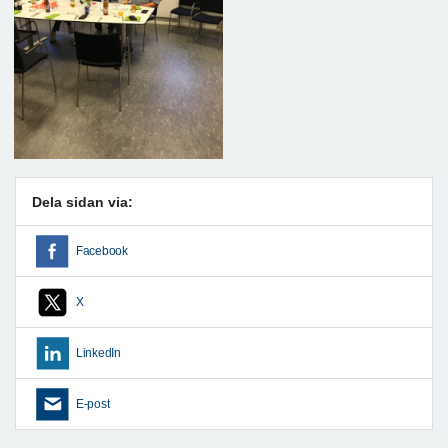
Dela sidan via:
Facebook
X
LinkedIn
E-post