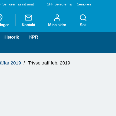
 Seniorernas intranät
SPF Seniorerna
Senioren
ingar
Kontakt
Mina sidor
Sök
Historik
KPR
räffar 2019
Trivselträff feb. 2019