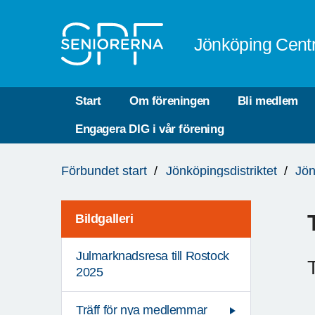
Till övergripande innehåll
Jönköping Cent
Start
Om föreningen
Bli medlem
Engagera DIG i vår förening
Du
Förbundet start
Jönköpingsdistriktet
Jön
är
här:
Bildgalleri
Julmarknadsresa till Rostock
2025
Träff för nya medlemmar