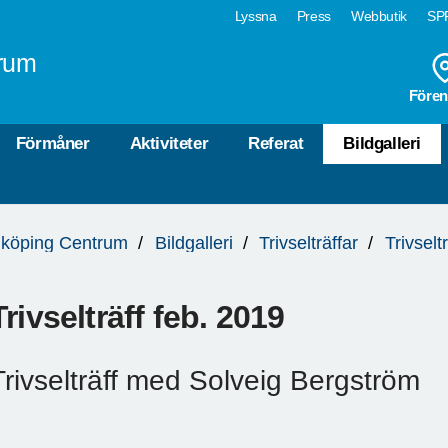
Lyssna
Press
Webbutik
SPF
rum
Fören
Förmåner
Aktiviteter
Referat
Bildgalleri
köping Centrum
Bildgalleri
Trivselträffar
Trivselt
Trivselträff feb. 2019
Trivselträff med Solveig Bergström