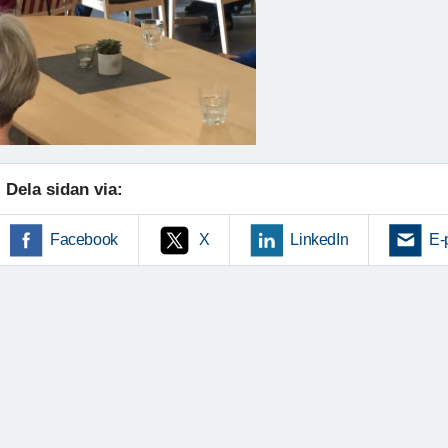
Dela sidan via:
Facebook
X
LinkedIn
E-