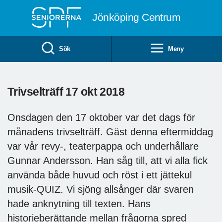
Till övergripande innehåll
Jönköping Centrum
Sök
Meny
Trivselträff 17 okt 2018
Onsdagen den 17 oktober var det dags för
månadens trivselträff. Gäst denna eftermiddag
var vår revy-, teaterpappa och underhållare
Gunnar Andersson. Han såg till, att vi alla fick
använda både huvud och röst i ett jättekul
musik-QUIZ. Vi sjöng allsånger där svaren
hade anknytning till texten. Hans
historieberättande mellan frågorna spred