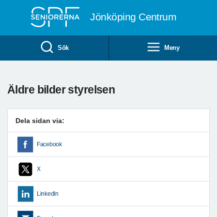
Till övergripande innehåll
Jönköping Centrum
Sök
Meny
Äldre bilder styrelsen
Dela sidan via:
Facebook
X
LinkedIn