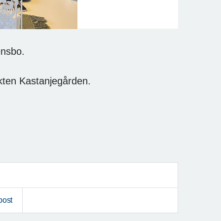
ensbo.
nkten Kastanjegården.
post