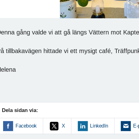
enna gång valde vi att gå längs Vättern mot Kapt
å tillbakavägen hittade vi ett mysigt café, Träffpu
Helena
Dela sidan via:
Facebook
X
LinkedIn
E-