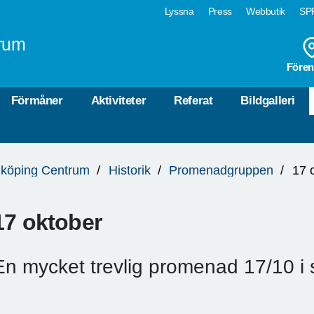
Lyssna
Press
Webbutik
SPF
rum
Fören
Förmåner
Aktiviteter
Referat
Bildgalleri
köping Centrum
Historik
Promenadgruppen
17 
17 oktober
En mycket trevlig promenad 17/10 i 