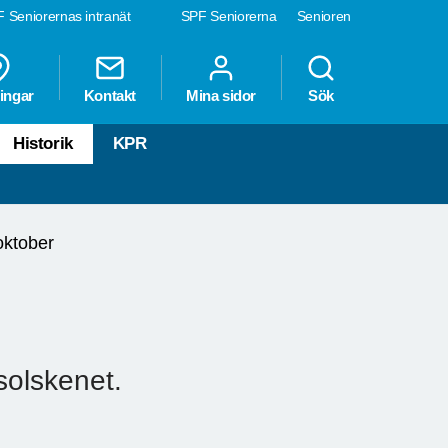
 Seniorernas intranät
SPF Seniorerna
Senioren
ingar
Kontakt
Mina sidor
Sök
Historik
KPR
oktober
solskenet.