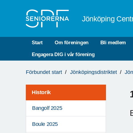
Till övergripande innehåll
Jönköping Cent
Start
Om föreningen
Bli medlem
Engagera DIG i vår förening
Du
Förbundet start
Jönköpingsdistriktet
Jön
är
här:
Historik
Bangolf 2025
Boule 2025