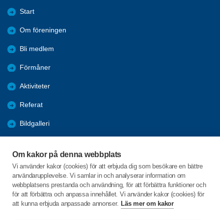
Start
Om föreningen
Bli medlem
Förmåner
Aktiviteter
Referat
Bildgalleri
Historik
Om kakor på denna webbplats
KPR
Vi använder kakor (cookies) för att erbjuda dig som besökare en bättre
användarupplevelse. Vi samlar in och analyserar information om
Engagera DIG i vår förening
webbplatsens prestanda och användning, för att förbättra funktioner och
för att förbättra och anpassa innehållet. Vi använder kakor (cookies) för
att kunna erbjuda anpassade annonser.
Läs mer om kakor
C/o:Lennart Lööw
Aspholmsgatan 21 lgh 1001