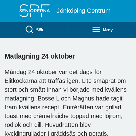
Till övergripande innehåll
Jönköping Centrum
Sök
Meny
Matlagning 24 oktober
Måndag 24 oktober var det dags för
Elitkockarna att träffas igen. Lite småprat om
stort och smått innan vi började med kvällens
matlagning. Bosse L och Magnus hade tagit
fram kvällens recept. Entrérätten var grillad
toast med crèmefraiche toppad med löjrom,
rödlök och dill. Huvudrätten blev
kycklingrullader i gräddsås och potatis.