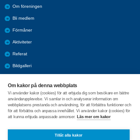
Om föreningen
Bli medlem
Förmåner
Aktiviteter
Referat
Bildgalleri
Historik
Om kakor på denna webbplats
KPR
Vi använder kakor (cookies) för att erbjuda dig som besökare en bättre
användarupplevelse. Vi samlar in och analyserar information om
Engagera DIG i vår förening
webbplatsens prestanda och användning, för att förbättra funktioner och
för att förbättra och anpassa innehållet. Vi använder kakor (cookies) för
att kunna erbjuda anpassade annonser.
Läs mer om kakor
C/o:Lennart Lööw
Aspholmsgatan 21 lgh 1001
553 23 Jönköping
Tillåt alla kakor