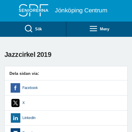
Till övergripande innehåll
Jönköping Centrum
Sök
Meny
Jazzcirkel 2019
Dela sidan via:
Facebook
X
LinkedIn