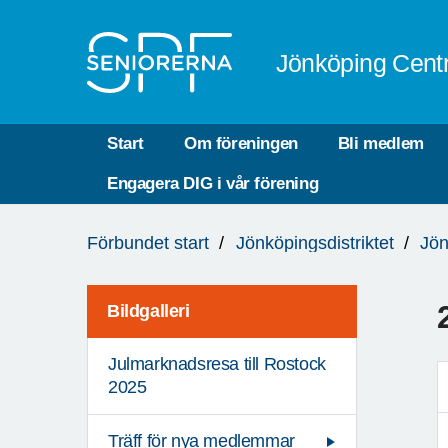
Till övergripande innehåll
Jönköping Cent
Start
Om föreningen
Bli medlem
Engagera DIG i vår förening
Du
Förbundet start
Jönköpingsdistriktet
Jön
är
här:
Bildgalleri
Julmarknadsresa till Rostock
2025
Träff för nya medlemmar