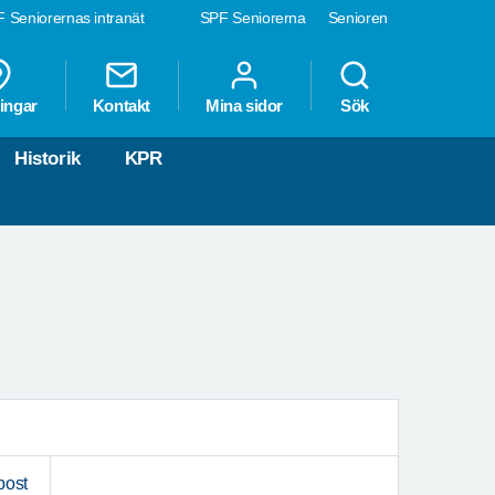
 Seniorernas intranät
SPF Seniorerna
Senioren
ingar
Kontakt
Mina sidor
Sök
Historik
KPR
post