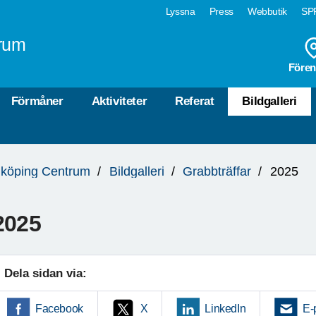
Lyssna
Press
Webbutik
SPF
rum
Fören
Förmåner
Aktiviteter
Referat
Bildgalleri
köping Centrum
Bildgalleri
Grabbträffar
2025
2025
Dela sidan via:
Facebook
X
LinkedIn
E-