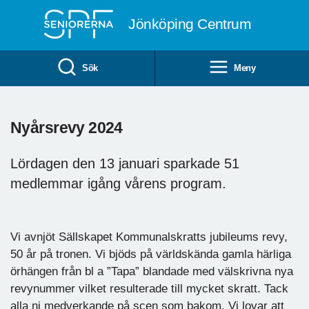
Till övergripande innehåll
Jönköping Centrum
Sök
Meny
Nyårsrevy 2024
Lördagen den 13 januari sparkade 51
medlemmar igång vårens program.
Vi avnjöt Sällskapet Kommunalskratts jubileums revy,
50 år på tronen. Vi bjöds på världskända gamla härliga
örhängen från bl a ”Tapa” blandade med välskrivna nya
revynummer vilket resulterade till mycket skratt. Tack
alla ni medverkande på scen som bakom. Vi lovar att