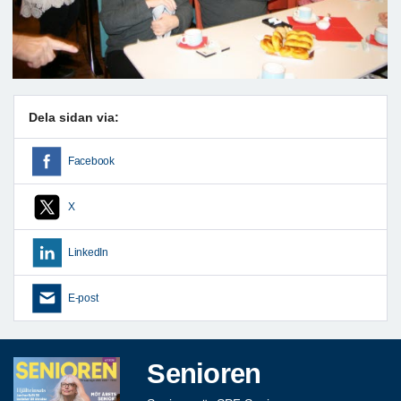
Dela sidan via:
Facebook
X
LinkedIn
E-post
Senioren