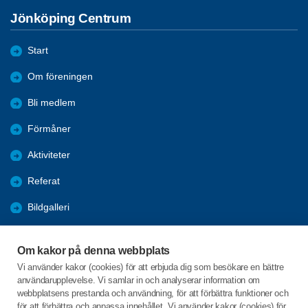
Jönköping Centrum
Start
Om föreningen
Bli medlem
Förmåner
Aktiviteter
Referat
Bildgalleri
Historik
Om kakor på denna webbplats
KPR
Vi använder kakor (cookies) för att erbjuda dig som besökare en bättre
användarupplevelse. Vi samlar in och analyserar information om
Engagera DIG i vår förening
webbplatsens prestanda och användning, för att förbättra funktioner och
för att förbättra och anpassa innehållet. Vi använder kakor (cookies) för