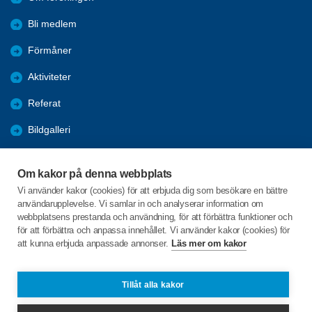
Bli medlem
Förmåner
Aktiviteter
Referat
Bildgalleri
Historik
Om kakor på denna webbplats
KPR
Vi använder kakor (cookies) för att erbjuda dig som besökare en bättre
användarupplevelse. Vi samlar in och analyserar information om
Engagera DIG i vår förening
webbplatsens prestanda och användning, för att förbättra funktioner och
för att förbättra och anpassa innehållet. Vi använder kakor (cookies) för
att kunna erbjuda anpassade annonser.
Läs mer om kakor
C/o:Lennart Lööw
Aspholmsgatan 21 lgh 1001
553 23 Jönköping
Tillåt alla kakor
Telefon:
+46 739816924