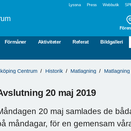
Lyssna
Press
Webbutik
SPF
rum
Fören
Förmåner
Aktiviteter
Referat
Bildgalleri
köping Centrum
Historik
Matlagning
Matlagning
Avslutning 20 maj 2019
Måndagen 20 maj samlades de båd
på måndagar, för en gemensam vårav