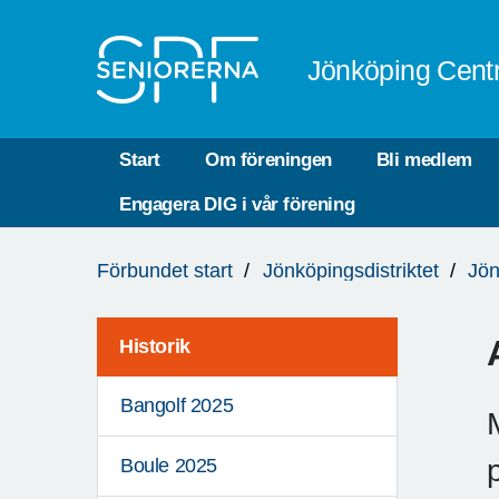
Till övergripande innehåll
Jönköping Cent
Start
Om föreningen
Bli medlem
Engagera DIG i vår förening
Du
Förbundet start
Jönköpingsdistriktet
Jön
är
här:
Historik
Bangolf 2025
Boule 2025