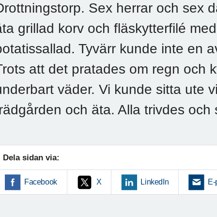
Drottningstorp. Sex herrar och sex da
äta grillad korv och fläskytterfilé m
potatissallad. Tyvärr kunde inte en 
Trots att det pratades om regn och kyl
underbart väder. Vi kunde sitta ute v
trädgården och äta. Alla trivdes och
Dela sidan via:
Facebook
X
LinkedIn
E-