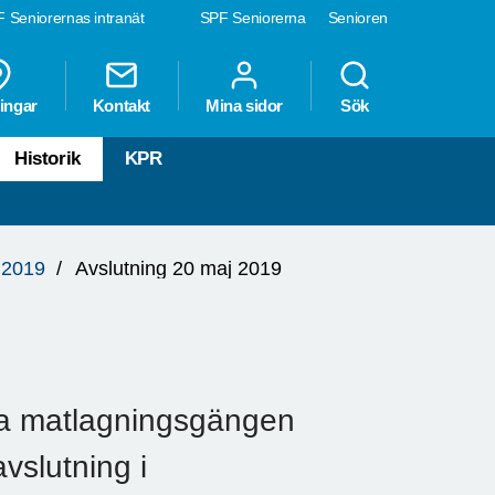
 Seniorernas intranät
SPF Seniorerna
Senioren
ingar
Kontakt
Mina sidor
Sök
Historik
KPR
 2019
Avslutning 20 maj 2019
a matlagningsgängen
slutning i