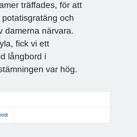
mer träffades, för att
ed potatisgratäng och
av damerna närvara.
a, fick vi ett
id långbord i
 stämningen var hög.
post