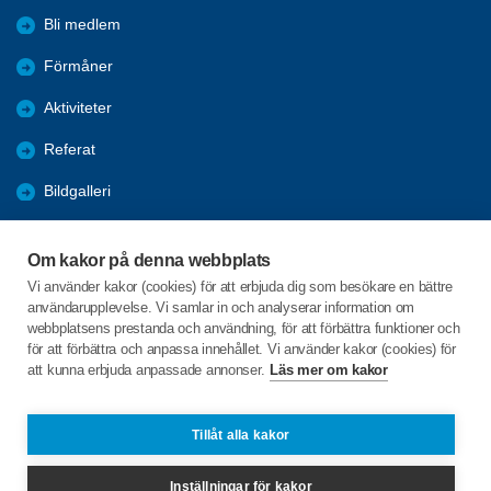
Bli medlem
Förmåner
Aktiviteter
Referat
Bildgalleri
Historik
Om kakor på denna webbplats
KPR
Vi använder kakor (cookies) för att erbjuda dig som besökare en bättre
användarupplevelse. Vi samlar in och analyserar information om
Engagera DIG i vår förening
webbplatsens prestanda och användning, för att förbättra funktioner och
för att förbättra och anpassa innehållet. Vi använder kakor (cookies) för
att kunna erbjuda anpassade annonser.
Läs mer om kakor
C/o:Lennart Lööw
Aspholmsgatan 21 lgh 1001
553 23 Jönköping
Tillåt alla kakor
Telefon:
+46 739816924
Inställningar för kakor